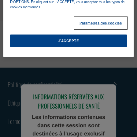
MENU
D'OPTIONS. En cliquant sur J'ACCEPTE, vous acceptez tous les types de
cookies mentionnés
Paramètres des cookies
Anatomo pathologie
J'ACCEPTE
Politique de confidentialité
INFORMATIONS RÉSERVÉES AUX
Ethique & Compliance
PROFESSIONNELS DE SANTÉ
Les informations contenues
Termes et conditions
dans cette session sont
destinées à l'usage exclusif