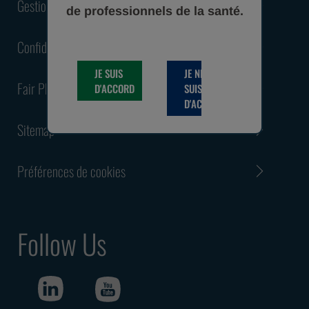
Gestion des Cookies
de professionnels de la santé.
Confidentialité
JE SUIS
JE NE
Fair Play Menarini International Award
D'ACCORD
SUIS PAS
D'ACCORD
Sitemap
Préférences de cookies
Follow Us