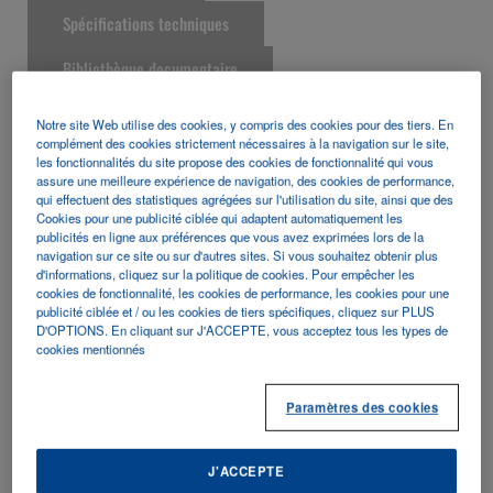
Spécifications techniques
Bibliothèque documentaire
Notre site Web utilise des cookies, y compris des cookies pour des tiers. En
complément des cookies strictement nécessaires à la navigation sur le site,
Le
MINI-CUBE
est un automate
les fonctionnalités du site propose des cookies de fonctionnalité qui vous
assure une meilleure expérience de navigation, des cookies de performance,
ultra-compact
de paillasse
qui effectuent des statistiques agrégées sur l'utilisation du site, ainsi que des
développé par DIESSE pour la
Cookies pour une publicité ciblée qui adaptent automatiquement les
publicités en ligne aux préférences que vous avez exprimées lors de la
mesure de la Vitesse de
navigation sur ce site ou sur d'autres sites. Si vous souhaitez obtenir plus
Sédimentation (VS). Il permet de
d'informations, cliquez sur la politique de cookies. Pour empêcher les
cookies de fonctionnalité, les cookies de performance, les cookies pour une
réaliser jusqu’à 4 mesures
publicité ciblée et / ou les cookies de tiers spécifiques, cliquez sur PLUS
D'OPTIONS. En cliquant sur J'ACCEPTE, vous acceptez tous les types de
simultanées, en chargement
cookies mentionnés
continu ou en série.
Paramètres des cookies
L’appareil est conçu pour réaliser
cette analyse
directement sur
J'ACCEPTE
tube EDTA
(tube NFS, sang