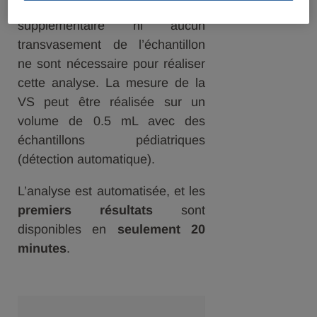
total). Aucun tube
supplémentaire ni aucun
transvasement de l’échantillon
ne sont nécessaire pour réaliser
cette analyse. La mesure de la
VS peut être réalisée sur un
volume de 0.5 mL avec des
échantillons pédiatriques
(détection automatique).
L’analyse est automatisée, et les
premiers résultats
sont
disponibles en
seulement 20
minutes
.