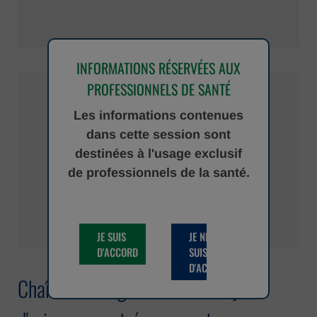
INFORMATIONS RÉSERVÉES AUX
PROFESSIONNELS DE SANTÉ
Complet : jusqu'à 50
Les informations contenues
dans cette session sont
paramètres mesurés
destinées à l'usage exclusif
de professionnels de la santé.
JE SUIS
JE NE
D'ACCORD
SUIS PAS
D'ACCORD
Chaîne d'urologie : Toute l'analyse